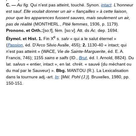
C. —
Au fig.
Qui n'est pas atteint, touché. Synon.
intact
.
L'honneur
est sauf
.
Elle voulait donner un air « fiançailles » à cette liaison,
pour que les apparences fussent sauves, mais seulement un air,
pas de réalité
(MONTHERL.,
Pitié femmes
, 1936, p. 1179).
Prononc. et Orth.:
[so:f], fém. [so:v]. Att. ds
Ac.
dep. 1694.
e
Étymol. et Hist. 1.
Fin X
s.
salv
« qui a le salut éternel »
(
Passion
, éd. D'Arco Silvio Avalle, 455);
2.
1130-40 « intact; qui
n'est pas atteint » (WACE,
Vie de Sainte-Marguerite
, éd. E. A.
Francis, 746); 1155
sains e salfs
(ID.,
Brut
, éd. I. Arnold, 8824). Du
lat.
salvus
« entier, intact », en lat. chrét. « sauvé (du méchant ou
du mal par le Sauveur) ».
Bbg.
MANTOU (R.). La Lexicalisation
dans la tournure adj.-art.
In
: [
Mél. Pohl (J.)
]. Bruxelles, 1980, pp.
150-151.