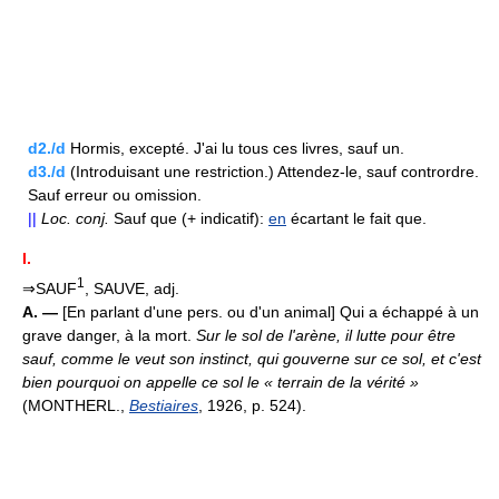
d2./d
Hormis, excepté. J'ai lu tous ces livres, sauf un.
d3./d
(Introduisant une restriction.) Attendez-le, sauf contrordre.
Sauf erreur ou omission.
||
Loc.
conj.
Sauf que (+ indicatif):
en
écartant le fait que.
I.
1
⇒SAUF
, SAUVE, adj.
A. —
[En parlant d'une pers. ou d'un animal] Qui a échappé à un
grave danger, à la mort.
Sur le sol de l'arène, il lutte pour être
sauf, comme le veut son instinct, qui gouverne sur ce sol, et c'est
bien pourquoi on appelle ce sol le « terrain de la vérité »
(MONTHERL.,
Bestiaires
, 1926, p. 524).