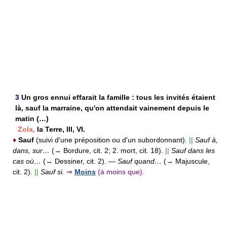
3
Un gros ennui effarait la famille : tous les invités étaient
là, sauf la marraine, qu'on attendait vainement depuis le
matin (…)
Zola,
la Terre, III, VI.
♦
Sauf
(suivi d'une préposition ou d'un subordonnant).
||
Sauf à,
dans, sur…
(→ Bordure, cit. 2; 2. mort, cit. 18).
||
Sauf dans les
cas où…
(→ Dessiner, cit. 2).
—
Sauf quand…
(→ Majuscule,
cit. 2).
||
Sauf si.
⇒
Moins
(à moins que).