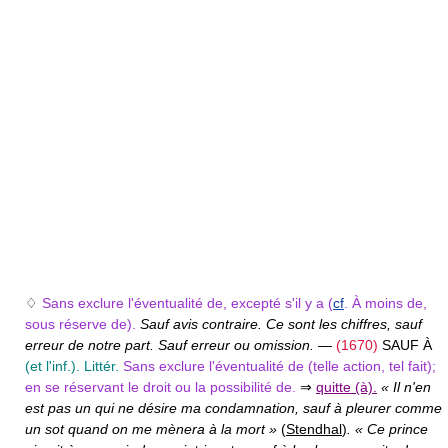
♢
Sans exclure l'éventualité de, excepté s'il y a (
cf
. À moins de,
sous réserve de).
Sauf avis contraire. Ce sont les chiffres, sauf
erreur de notre part. Sauf erreur ou omission.
—
(1670)
SAUF À
(et l'inf.).
Littér.
Sans exclure l'éventualité de (telle action, tel fait);
en se réservant le droit ou la possibilité de.
⇒
quitte (à).
« Il n'en
est pas un qui ne désire ma condamnation, sauf à pleurer comme
un sot quand on me mènera à la mort »
(
Stendhal
)
. « Ce prince