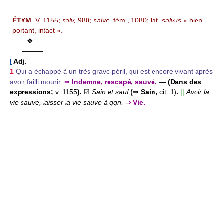
ÉTYM.
V. 1155;
salv,
980;
salve,
fém., 1080; lat.
salvus
« bien
portant, intact ».
❖
———
I
Adj.
1
Qui a échappé à un très grave péril, qui est encore vivant après
avoir failli mourir.
⇒
Indemne, rescapé, sauvé.
—
(Dans des
expressions;
v. 1155
).
☑
Sain et sauf
(
⇒
Sain,
cit. 1
).
||
Avoir la
vie sauve, laisser la vie sauve à qqn.
⇒
Vie.