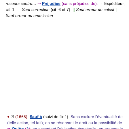
recours contre…
⇒
Préjudice
(sans préjudice de).
→ Expéditeur,
cit. 1. —
Sauf correction
(cit. 6 et 7).
||
Sauf erreur de calcul.
||
Sauf erreur ou ommission.
♦
☑
(1665).
Sauf à
(suivi de l'inf.).
Sans exclure l'éventualité de
(telle action, tel fait); en se réservant le droit ou la possibilité de…
⇒
Quitte
(
à
);
en acceptant l'obligation éventuelle, en prenant le