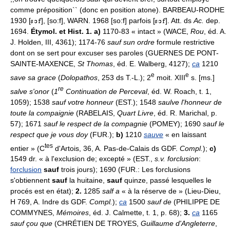
comme préposition`` (donc en position atone). BARBEAU-RODHE
1930 [
], [so:f], WARN. 1968 [so:f] parfois [
]. Att. ds
Ac.
dep.
1694.
Étymol. et Hist. 1. a)
1170-83 « intact » (WACE,
Rou
, éd. A.
J. Holden, III, 4361); 1174-76
sauf sun ordre
formule restrictive
dont on se sert pour excuser ses paroles (GUERNES DE PONT-
SAINTE-MAXENCE,
St Thomas
, éd. E. Walberg, 4127);
ca
1210
e
e
save sa grace
(
Dolopathos
, 253 ds T.-L.); 2
moit. XIII
s. [ms.]
re
salve s'onor
(
1
Continuation de Perceval
, éd. W. Roach, t. 1,
1059); 1538
sauf votre honneur
(EST.); 1548
saulve l'honneur de
toute la compaignie
(RABELAIS,
Quart Livre
, éd. R. Marichal, p.
57); 1671
sauf le respect de la compagnie
(POMEY); 1690
sauf le
respect que je vous doy
(FUR.);
b)
1210
sauve
« en laissant
tes
entier » (C
d'Artois, 36, A. Pas-de-Calais ds GDF.
Compl.
);
c)
1549 dr. « à l'exclusion de; excepté » (EST.,
s.v. forclusion
:
forclusion
sauf
trois jours); 1690 (FUR.: Les forclusions
s'obtiennent
sauf
la huitaine,
sauf
quinze, passé lesquelles le
procés est en état);
2.
1285
salf a
« à la réserve de » (Lieu-Dieu,
H 769, A. Indre ds GDF.
Compl.
);
ca
1500
sauf de
(PHILIPPE DE
COMMYNES,
Mémoires
, éd. J. Calmette, t. 1, p. 68);
3.
ca
1165
sauf çou que
(CHRÉTIEN DE TROYES,
Guillaume d'Angleterre
,