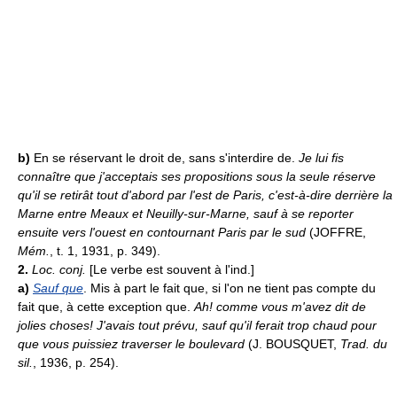
b)
En se réservant le droit de, sans s'interdire de.
Je lui fis
connaître que j'acceptais ses propositions sous la seule réserve
qu'il se retirât tout d'abord par l'est de Paris, c'est-à-dire derrière la
Marne entre Meaux et Neuilly-sur-Marne, sauf à se reporter
ensuite vers l'ouest en contournant Paris par le sud
(JOFFRE,
Mém.
, t. 1, 1931, p. 349).
2.
Loc. conj.
[Le verbe est souvent à l'ind.]
a)
Sauf que
. Mis à part le fait que, si l'on ne tient pas compte du
fait que, à cette exception que.
Ah! comme vous m'avez dit de
jolies choses! J'avais tout prévu, sauf qu'il ferait trop chaud pour
que vous puissiez traverser le boulevard
(J. BOUSQUET,
Trad. du
sil.
, 1936, p. 254).