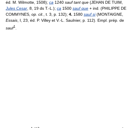
éd. M. Wilmotte, 1508);
ca
1240
sauf tant que
(JEHAN DE TUIM,
Jules Cesar
, 8, 19 ds T.-L.);
ca
1500
sauf que
+ ind. (PHILIPPE DE
COMMYNES,
op. cit.
, t. 3, p. 132);
4.
1580
sauf si
(MONTAIGNE,
Essais
, I, 23, éd. P. Villey et V.-L. Saulnier, p. 112). Empl. prép. de
1
sauf
.