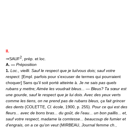
II.
2
⇒SAUF
, prép. et loc.
A. —
Préposition
1.
Loc., vieilli
.
Sauf le respect que je lui/vous dois; sauf votre
respect
. [Empl. parfois pour s'excuser de termes qui pourraient
choquer] Sans qu'il soit porté atteinte à.
Je ne sais pas quels
rubans y mettre; Aimée les voudrait bleus... — Bleus? Ta sœur est
une gourde, sauf le respect que je lui dois. Avec des yeux verts
comme les tiens, on ne prend pas de rubans bleus, ça fait grincer
des dents
(COLETTE,
Cl. école
, 1900, p. 255).
Pour ce qui est des
fleurs... avec de bons bras... du goût, de l'eau... un bon paillis... et,
sauf votre respect, madame la comtesse... beaucoup de fumier et
d'engrais, on a ce qu'on veut
(MIRBEAU,
Journal femme ch.
,