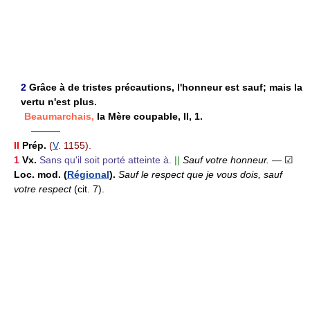
2
Grâce à de tristes précautions, l'honneur est sauf; mais la
vertu n'est plus.
Beaumarchais,
la Mère coupable, II, 1.
———
II
Prép.
(
V
. 1155).
1
Vx.
Sans qu'il soit porté atteinte à.
||
Sauf votre honneur.
— ☑
Loc. mod.
(
Régional
).
Sauf le respect que je vous dois, sauf
votre respect
(cit. 7).