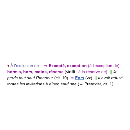
♦
À l'exclusion de…
⇒
Excepté, exception
(à l'exception de),
hormis, hors, moins, réserve
(
vieilli :
à la réserve de).
||
Je
perds tout sauf l'honneur
(cit. 10).
⇒
Fors
(vx).
||
Il avait refusé
toutes les invitations à dîner, sauf une
(→ Prétexter, cit. 1).