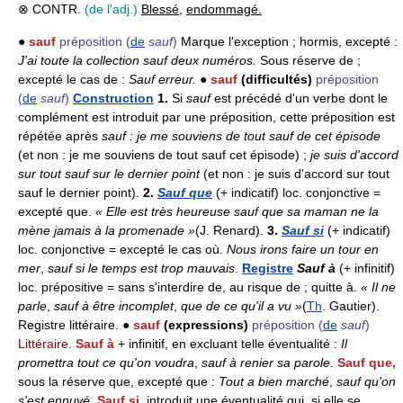
⊗ CONTR.
(de l'adj.)
Blessé
,
endommagé.
●
sauf
préposition
(
de
sauf
)
Marque l'exception ; hormis, excepté :
J'ai toute la collection sauf deux numéros.
Sous réserve de ;
excepté le cas de :
Sauf erreur.
●
sauf
(difficultés)
préposition
(
de
sauf
)
Construction
1.
Si
sauf
est précédé d'un verbe dont le
complément est introduit par une préposition, cette préposition est
répétée après
sauf : je me souviens de tout sauf de cet épisode
(et non : je me souviens de tout sauf cet épisode) ;
je suis d'accord
sur tout sauf sur le dernier point
(et non : je suis d'accord sur tout
sauf le dernier point).
2.
Sauf que
(+ indicatif) loc. conjonctive =
excepté que.
« Elle est très heureuse sauf que sa maman ne la
mène jamais à la promenade »
(J. Renard).
3.
Sauf si
(+ indicatif)
loc. conjonctive = excepté le cas où.
Nous irons faire un tour en
mer
,
sauf si le temps est trop mauvais
.
Registre
Sauf à
(+ infinitif)
loc. prépositive = sans s'interdire de, au risque de ; quitte à.
« Il ne
parle
,
sauf à être incomplet
,
que de ce qu'il a vu »
(
Th
. Gautier).
Registre littéraire. ●
sauf
(expressions)
préposition
(
de
sauf
)
Littéraire.
Sauf à
+ infinitif, en excluant telle éventualité :
Il
promettra tout ce qu'on voudra
,
sauf à renier sa parole.
Sauf que,
sous la réserve que, excepté que :
Tout a bien marché
,
sauf qu'on
s'est ennuyé.
Sauf si,
introduit une éventualité qui, si elle se