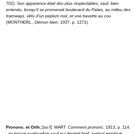
702).
Son apparence était des plus respectables, sauf, bien
entendu, lorsqu'il se promenait boulevard du Palais, au milieu des
tramways, vêtu d'un peplum noir, et une bavette au cou
(MONTHERL.,
Démon bien
, 1937, p. 1271).
Prononc. et Orth.:
[so:f]. MART.
Comment prononc.
1913, p. 114:
,,on trouve quelquefois
sauf
qui devient bref, surtout employé