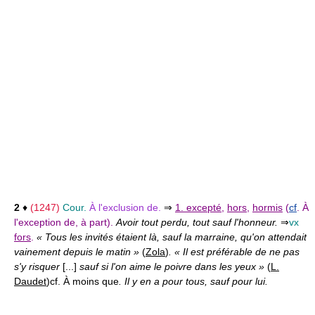
2
♦
(1247)
Cour.
À l'exclusion de.
⇒
1. excepté
,
hors
,
hormis
(
cf
. À
l'exception de, à part).
Avoir tout perdu, tout sauf l'honneur.
⇒
vx
fors
.
« Tous les invités étaient là, sauf la marraine, qu'on attendait
vainement depuis le matin »
(
Zola
)
. « Il est préférable de ne pas
s'y risquer
[...]
sauf si l'on aime le poivre dans les yeux »
(
L.
Daudet
)
cf. À moins que
. Il y en a pour tous, sauf pour lui.