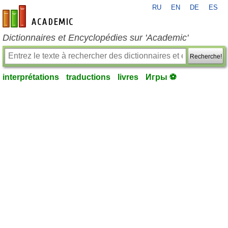
RU
EN
DE
ES
fr-academic.com
Dictionnaires et Encyclopédies sur 'Academic'
Recherche!
interprétations
traductions
livres
Игры ⚽