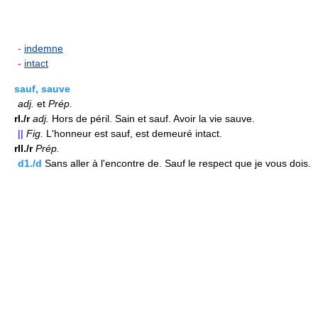
-
indemne
-
intact
sauf, sauve
adj.
et
Prép.
rI./r
adj.
Hors de péril. Sain et sauf. Avoir la vie sauve.
||
Fig.
L'honneur est sauf, est demeuré intact.
rII./r
Prép.
d1./d
Sans aller à l'encontre de. Sauf le respect que je vous dois.