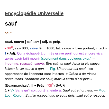
Encyclopédie Universelle
sauf
sauf
sauf, sauve
[ sof, sov ]
adj.
et
prép.
e
•
XII
;
salv
980;
salve
fém. 1080;
lat.
salvus
« bien portant, intact »
I
♦
Adj.
Qui a échappé à un très grave péril, qui est encore vivant
après avoir failli mourir
(seulement dans quelques expr.).
⇒
indemne
,
rescapé
,
sauvé
.
Être sain et sauf. Avoir la vie sauve,
laisser la vie sauve à qqn.
—
Fig.
L'honneur est sauf :
les
apparences de l'honneur sont intactes.
« Grâce à de tristes
précautions, l'honneur est sauf; mais la vertu n'est plus »
e
(
Beaumarchais
)
.
II
♦
Prép.
(
XII
) SAUF.
1
♦
Vx
Sans qu'il soit porté atteinte à.
Sauf votre honneur.
—
Mod.
Loc. Région.
Sauf le respect que je vous dois, sauf votre
respect
.