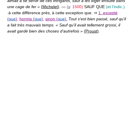
aimait à se servir de ces intrigants, sauf à les loger ensuite dans
une cage de fer »
(
Michelet
)
.
—
(
v
. 1500)
SAUF QUE
(et l'indic.)
:
à cette différence près, à cette exception que. ⇒
1. excepté
(
que
)
,
hormis (
que
)
,
sinon (
que
).
Tout s'est bien passé, sauf qu'il
a fait très mauvais temps. « Sauf qu'il avait tellement grossi, il
avait gardé bien des choses d'autrefois »
(
Proust
)
.