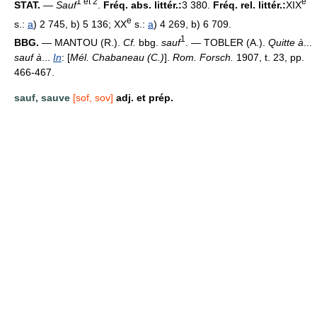
1 et 2
e
STAT.
—
Sauf
.
Fréq. abs. littér.:
3 380.
Fréq. rel. littér.:
XIX
e
s.:
a
) 2 745, b) 5 136; XX
s.:
a
) 4 269, b) 6 709.
1
BBG.
— MANTOU (R.).
Cf.
bbg.
sauf
. — TOBLER (A.).
Quitte à
...
sauf à
...
In
: [
Mél. Chabaneau (C.)
].
Rom. Forsch.
1907, t. 23, pp.
466-467.
sauf, sauve
[sof, sov]
adj. et prép.